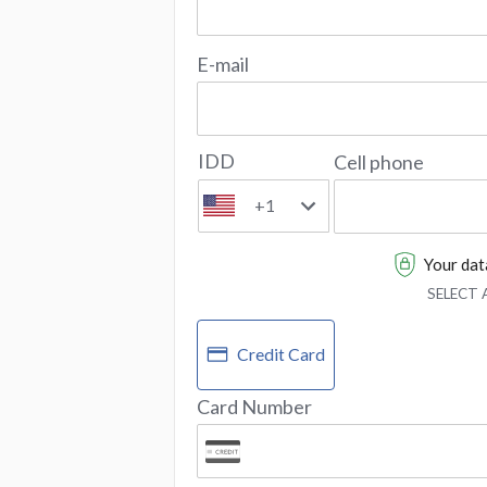
E-mail
IDD
Cell phone
+1
Your data
SELECT
Credit Card
Card Number