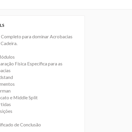
LS
 Completo para dominar Acrobacias
 Cadeira.
Módulos
aração Física Específica para as
acias
dstand
amentos
erman
cato e Middle Split
rtidas
nsições
s
tificado de Conclusão