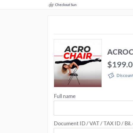
Checkout Sun
ACROCH
$199.
Discoun
Full name
Document ID / VAT / TAX ID / Bil.