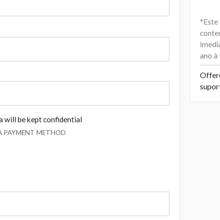
*Este
conte
imedi
ano à
Offer
supor
 will be kept confidential
 A PAYMENT METHOD