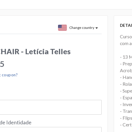
DETAI
Change country
Curso
com a
AIR - Letícia Telles
- 13 
05
- Prep
Acrob
t coupon?
- Han
- Rol
- Sup
- Espa
- Inve
- Tra
- Flip
 de Identidade
- Cer