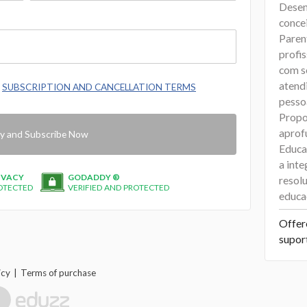
Desen
conce
Parent
profi
com s
atendi
e
SUBSCRIPTION AND CANCELLATION TERMS
pesso
Propo
aprof
y and Subscribe Now
Educa
a int
IVACY
GODADDY ®
resol
OTECTED
VERIFIED AND PROTECTED
educac
Offer
supor
icy
Terms of purchase