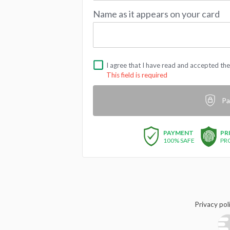
Name as it appears on your card
I agree that I have read and accepted th
This field is required
Pa
PAYMENT
PR
100% SAFE
PR
Privacy pol