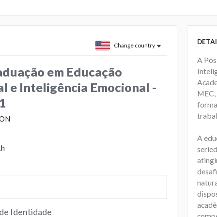
DETAI
Change country
A Pós
aduação em Educação
Inteli
Acade
l e Inteligência Emocional -
MEC, 
V1
forma
trabal
ION
A edu
th
seried
atingi
desaf
natur
dispo
acadêm
 de Identidade
compe