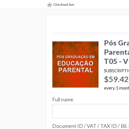
Checkout Sun
Pós Gr
Parenta
T05 - 
SUBSCRIPT
$59.42
every
1
mon
Full name
Document ID / VAT / TAX ID / Bil.