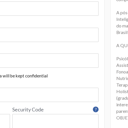
A pós
Intel
do ma
Brasil
A QU
Psicó
Assist
Fonoa
 will be kept confidential
Nutri
Terap
Holís
(gradu
inter
Security Code
?
paren
OBJE