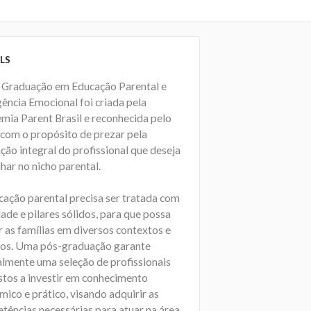
LS
 Graduação em Educação Parental e
gência Emocional foi criada pela
mia Parent Brasil e reconhecida pelo
com o propósito de prezar pela
ção integral do profissional que deseja
har no nicho parental.
cação parental precisa ser tratada com
ade e pilares sólidos, para que possa
r as famílias em diversos contextos e
ios. Uma pós-graduação garante
almente uma seleção de profissionais
stos a investir em conhecimento
ico e prático, visando adquirir as
tências necessárias para atuar na área.