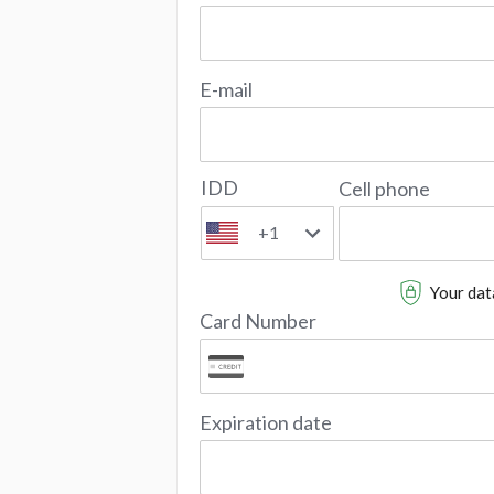
E-mail
IDD
Cell phone
+1
Your data
Card Number
Expiration date