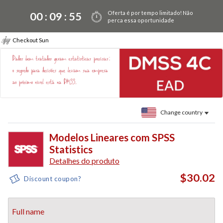
Oferta é por tempo limitado! Não
00 :
09
:
55
perca essa oportunidade
Checkout Sun
Change country
Modelos Lineares com SPSS
Statistics
Detalhes do produto
$30.02
Discount coupon?
Full name