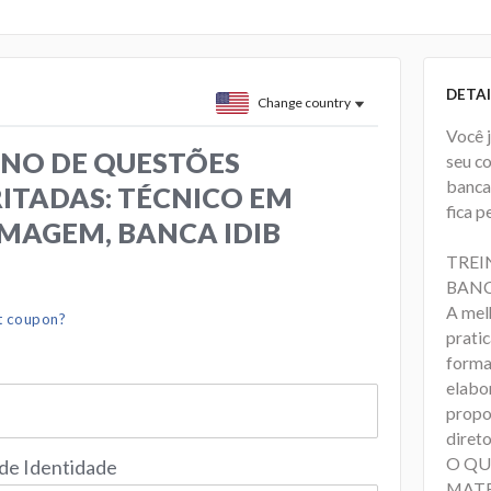
DETAI
Change country
Você 
NO DE QUESTÕES
seu c
banca
ITADAS: TÉCNICO EM
fica p
MAGEM, BANCA IDIB
TREI
BANC
A mel
t coupon?
prati
forma
elabo
propo
direto
O QU
 de Identidade
MATE