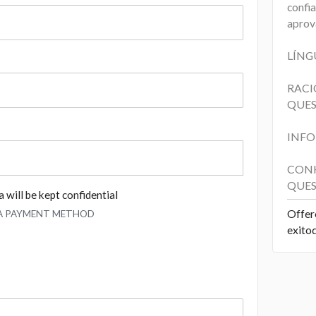
confi
aprov
LÍNG
RACI
QUES
INFO
CONH
QUES
 will be kept confidential
Offer
 A PAYMENT METHOD
exito