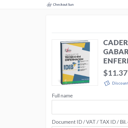
Checkout Sun
CADER
GABAR
ENFER
$11.37
Discoun
Full name
Document ID / VAT / TAX ID / Bil.