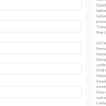
Quest
banca
Gabari
prova
Trein
fixar
DETA
Forma
Númer
Entreg
confi
POR 
PARA
Estud
e trei
Foco 
cobra
Confi