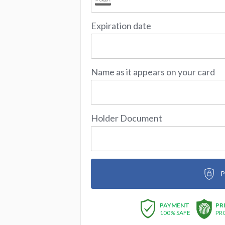
Expiration date
Name as it appears on your card
Holder Document
P
PAYMENT
PR
100% SAFE
PR