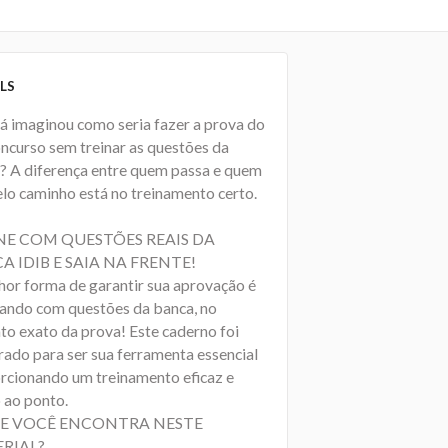
LS
já imaginou como seria fazer a prova do
oncurso sem treinar as questões da
? A diferença entre quem passa e quem
elo caminho está no treinamento certo.
NE COM QUESTÕES REAIS DA
A IDIB E SAIA NA FRENTE!
hor forma de garantir sua aprovação é
cando com questões da banca, no
to exato da prova! Este caderno foi
rado para ser sua ferramenta essencial
rcionando um treinamento eficaz e
 ao ponto.
E VOCÊ ENCONTRA NESTE
RIAL?