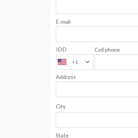
E-mail
IDD
Cell phone
+1
Address
City
State