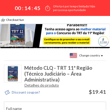
Oferta é por tempo limitado! Não
00 :
14
:
45
perca essa oportunidade
Checkout Sun
Change country
Método CLQ - TRT 11ª Região
(Técnico Judiciário – Área
Administrativa)
Detalhes do produto
$19.41
Discount coupon?
Full name