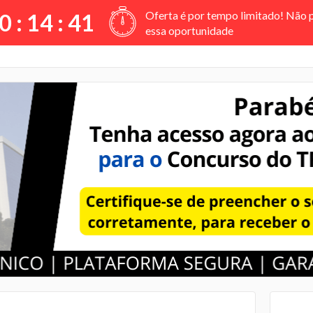
Oferta é por tempo limitado! Não 
0 :
14
:
41
essa oportunidade