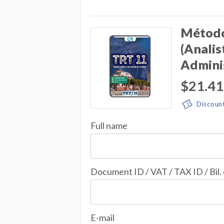
Método
(Analis
Admini
$21.41
Discoun
Full name
Document ID / VAT / TAX ID / Bil.
E-mail