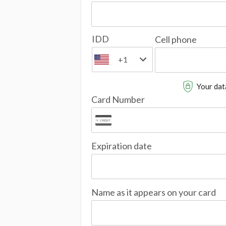
IDD
Cell phone
+1
Your data
Card Number
Expiration date
Name as it appears on your card