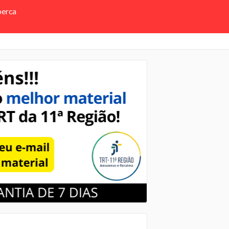
perca