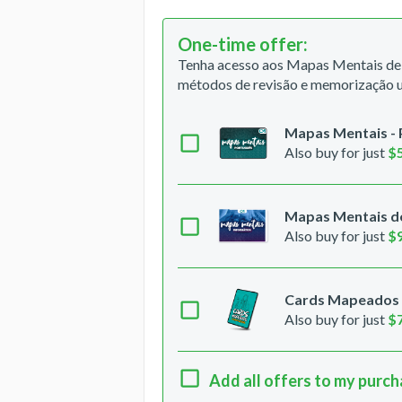
One-time offer
:
Tenha acesso aos Mapas Mentais de 
métodos de revisão e memorização u
Mapas Mentais -
Also buy for just
$
Mapas Mentais de
Also buy for just
$
Cards Mapeados -
Also buy for just
$
Add all offers to my purc