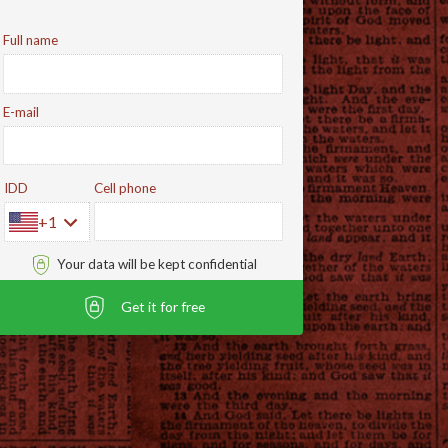
Full name
E-mail
IDD
Cell phone
+1
Your data will be kept confidential
Get it for free