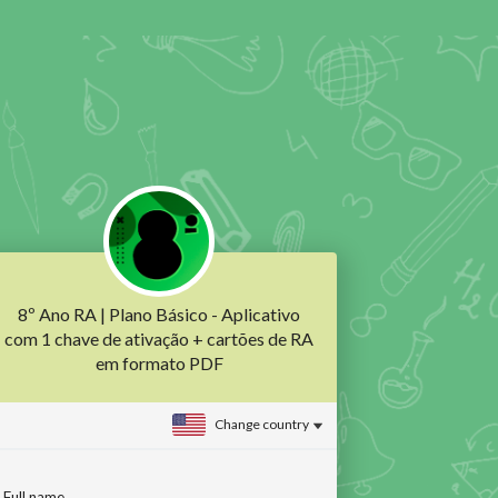
8º Ano RA | Plano Básico - Aplicativo
com 1 chave de ativação + cartões de RA
em formato PDF
Change country
Full name