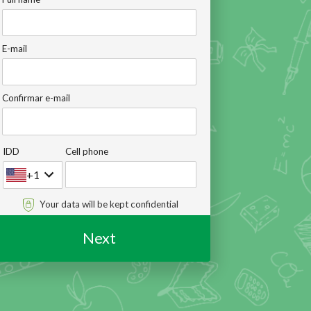
E-mail
Confirmar e-mail
IDD
Cell phone
+1
Your data will be kept confidential
Next