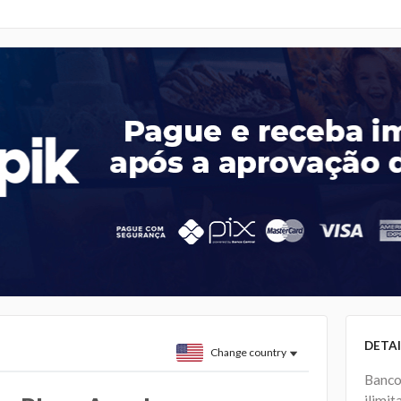
DETAI
Change country
Banco
ilimit