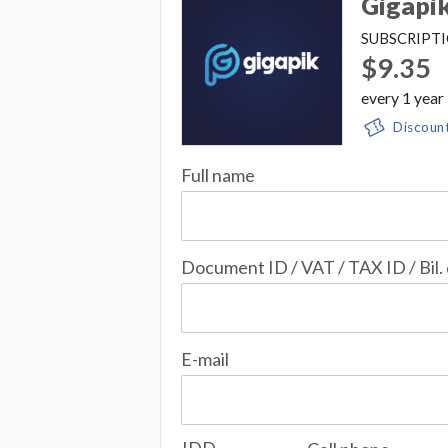
Gigapik
SUBSCRIPT
$9.35
every
1
year
Discoun
Full name
Document ID / VAT / TAX ID / Bil.
E-mail