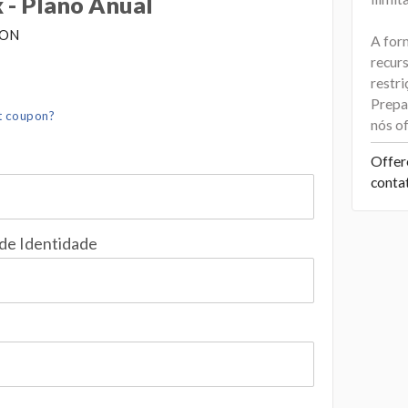
 - Plano Anual
ION
A for
recurs
restr
Prepar
t coupon?
nós o
Offer
conta
 de Identidade