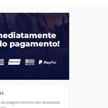
LS
 de imagens incríveis com downloads
ados