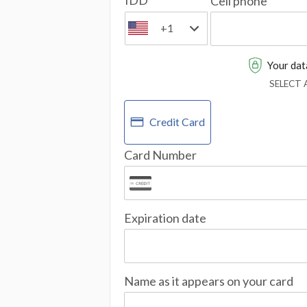
IDD
Cell phone
+1
Your data
SELECT
Credit Card
Card Number
Expiration date
Name as it appears on your card