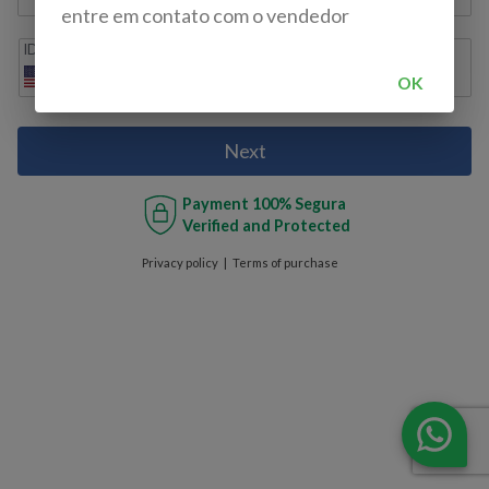
entre em contato com o vendedor
IDD
Cell phone
+1
OK
Next
Payment
100% Segura
Verified and Protected
Privacy policy
Terms of purchase