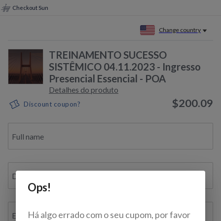
Checkout Sun
Change country
TREINAMENTO SUCESSO
SISTÊMICO 04.11.2023 - Ingresso
Presencial Essencial - POA
Detalhes do produto
$200.09
Discount coupon?
Full name
Document ID / VAT / TAX ID / Bil. de Identidade
Ops!
Há algo errado com o seu cupom, por favor
E-mail