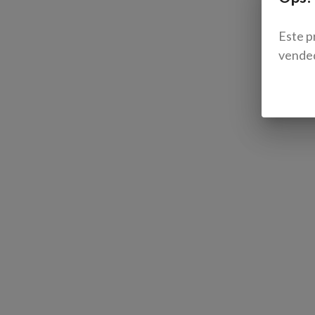
Este p
vende