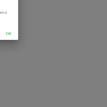
om o
OK