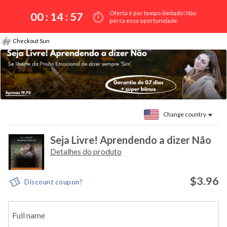
Oferta é por tempo limitado! Não
00 :
14
:
57
perca essa oportunidade
Checkout Sun
Change country
Seja Livre! Aprendendo a dizer Não
Detalhes do produto
$3.96
Discount coupon?
Full name