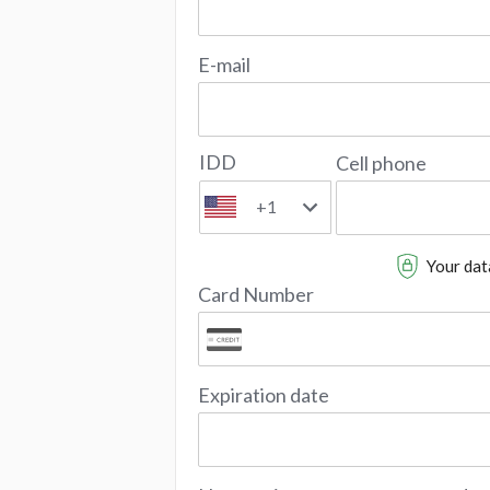
E-mail
IDD
Cell phone
+1
Your data
Card Number
Expiration date