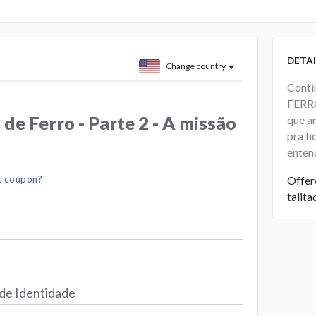
DETAI
Change country
Conti
FERRO 
de Ferro - Parte 2 - A missão
que a
pra fi
entend
t coupon?
Offer
talit
 de Identidade