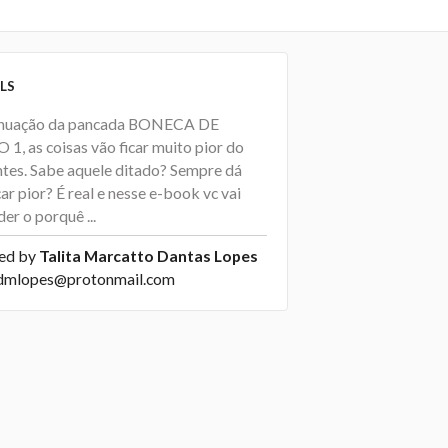
LS
nuação da pancada BONECA DE
1, as coisas vão ficar muito pior do
ntes. Sabe aquele ditado? Sempre dá
car pior? É real e nesse e-book vc vai
er o porquê ...
ed by
Talita Marcatto Dantas Lopes
admlopes@protonmail.com