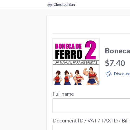
Checkout Sun
Boneca 
$7.40
Discoun
Full name
Document ID / VAT / TAX ID / Bil.