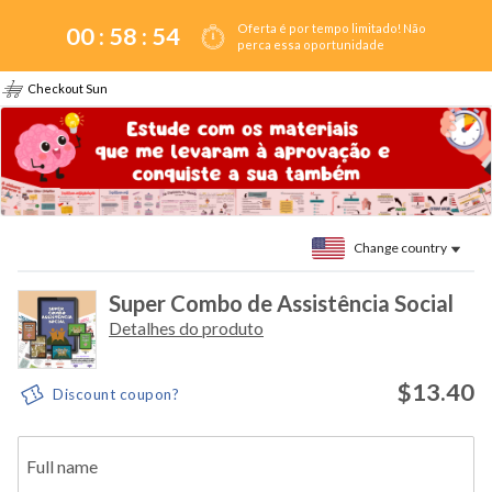
Oferta é por tempo limitado! Não
00 :
58
:
54
perca essa oportunidade
Checkout Sun
Change country
Super Combo de Assistência Social
Detalhes do produto
$13.40
Discount coupon?
Full name