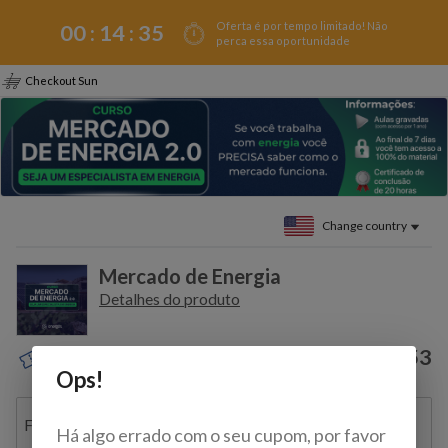
Oferta é por tempo limitado! Não
00 :
14
:
35
perca essa oportunidade
Checkout Sun
Change country
Mercado de Energia
Detalhes do produto
$159.53
Discount coupon?
Ops!
Full name
Há algo errado com o seu cupom, por favor