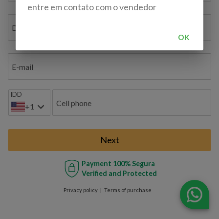
entre em contato com o vendedor
Document ID / VAT / TAX ID / Bil. de Identidade
OK
E-mail
IDD
Cell phone
+1
Next
Payment
100% Segura
Verified and Protected
Privacy policy
Terms of purchase