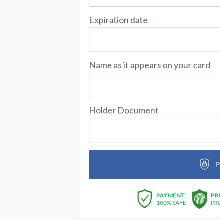
Expiration date
Name as it appears on your card
Holder Document
P
PAYMENT
PR
100% SAFE
PR