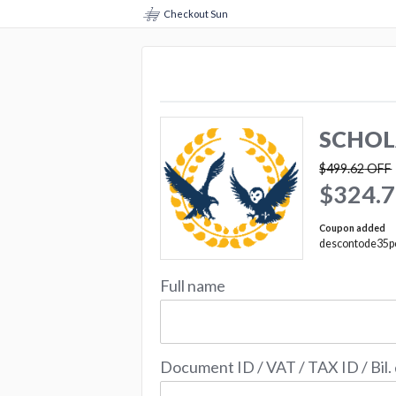
Checkout Sun
SCHOL
$499.62
OFF
$324.
Coupon added
descontode35p
Full name
Document ID / VAT / TAX ID / Bil.