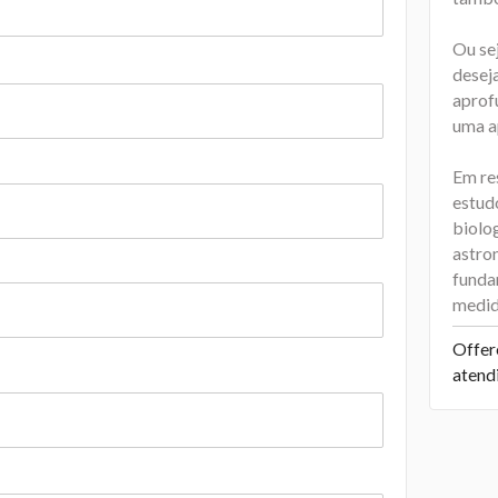
Ou se
deseja
aprof
uma ap
Em re
estudo
biolog
astron
funda
medida
Offer
atend