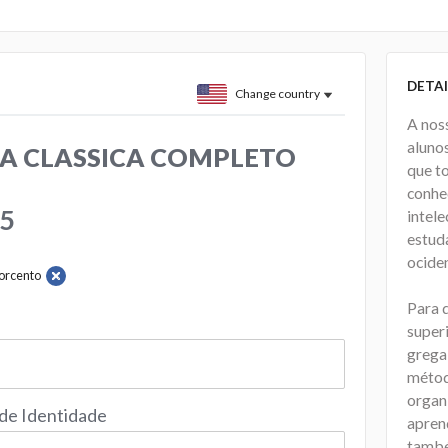
DETAI
Change country
A nos
aluno
A CLASSICA COMPLETO
que t
conhe
75
intel
estuda
ociden
orcento
Para 
super
grega 
métod
organ
 de Identidade
apren
també