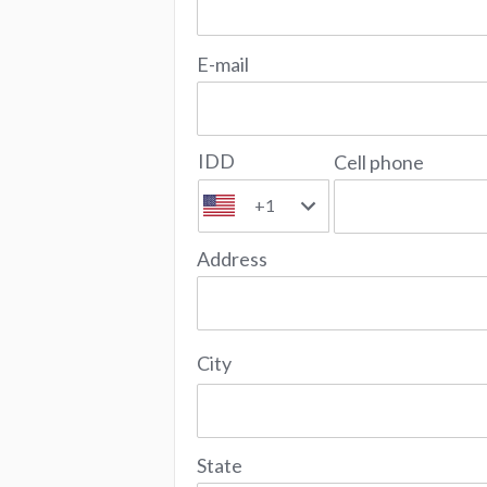
E-mail
IDD
Cell phone
+1
Address
City
State