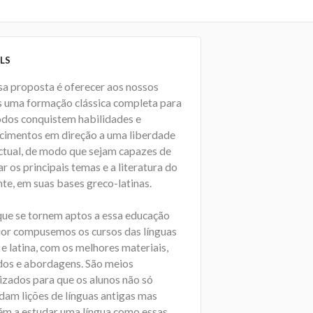
LS
sa proposta é oferecer aos nossos
s uma formação clássica completa para
odos conquistem habilidades e
cimentos em direção a uma liberdade
ectual, de modo que sejam capazes de
r os principais temas e a literatura do
te, em suas bases greco-latinas.
que se tornem aptos a essa educação
ior compusemos os cursos das línguas
e latina, com os melhores materiais,
os e abordagens. São meios
izados para que os alunos não só
dam lições de línguas antigas mas
m a estudar uma língua como essas.