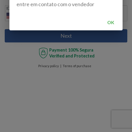
entre em contato com o vendedor
IDD
Cell phone
+1
OK
Next
Payment
100% Segura
Verified and Protected
Privacy policy
Terms of purchase