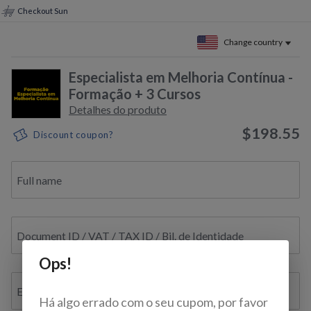
Checkout Sun
Change country
Especialista em Melhoria Contínua -
Formação + 3 Cursos
Detalhes do produto
$198.55
Discount coupon?
Full name
Document ID / VAT / TAX ID / Bil. de Identidade
Ops!
E-mail
Há algo errado com o seu cupom, por favor