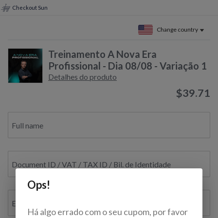
Checkout Sun
Change country
Treinamento A Nova Era
Profissional - Dia 08/08 - Variação 1
Detalhes do produto
$39.71
Full name
Document ID / VAT / TAX ID / Bil. de Identidade
Ops!
E-mail
Há algo errado com o seu cupom, por favor