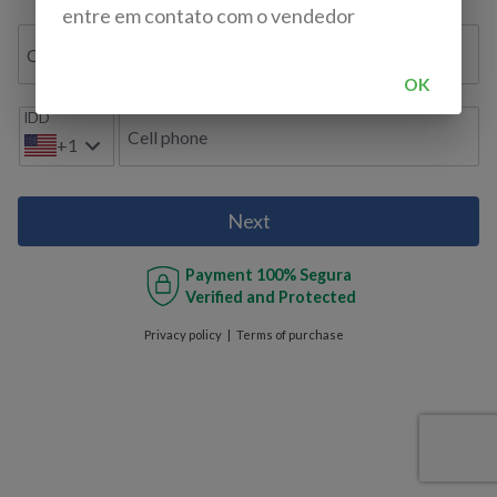
entre em contato com o vendedor
Confirmar e-mail
OK
IDD
Cell phone
+1
Next
Payment
100% Segura
Verified and Protected
Privacy policy
Terms of purchase