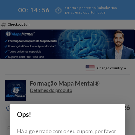
Oferta é por tempo limitado! Não
00 :
14
:
56
perca essa oportunidade
Checkout Sun
Change country
Formação Mapa Mental®
Detalhes do produto
$79.26
Discount coupon?
Ops!
Full name
Há algo errado com o seu cupom, por favor