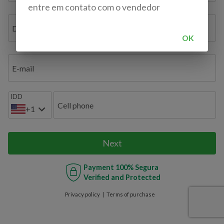
entre em contato com o vendedor
Document ID / VAT / TAX ID / Bil. de Identidade
OK
E-mail
IDD
Cell phone
+1
Next
Payment
100% Segura
Verified and Protected
Privacy policy
Terms of purchase