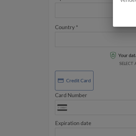
Country
*
Your data
SELECT
Credit Card
Card Number
Expiration date