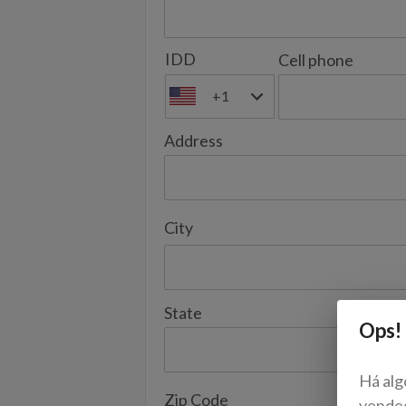
IDD
Cell phone
+1
Address
City
State
Ops!
Há alg
Zip Code
vende