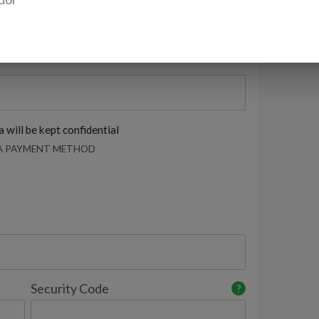
 will be kept confidential
 A PAYMENT METHOD
Security Code
?