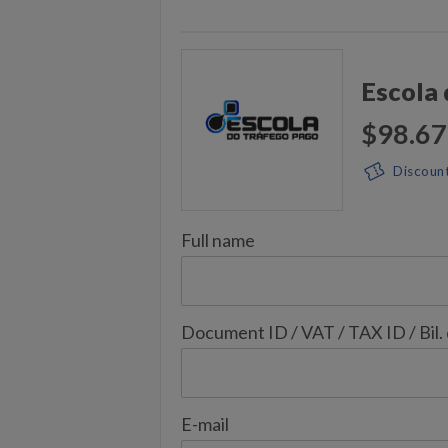
Escola
$98.67
Discoun
Full name
Document ID / VAT / TAX ID / Bil.
E-mail