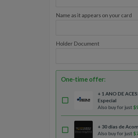
Name as it appears on your card
Holder Document
One-time offer
:
+ 1 ANO DE ACE
Especial
Also buy for just
$
+ 30 dias de Aco
Also buy for just
$