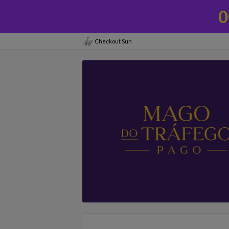
0
Checkout Sun