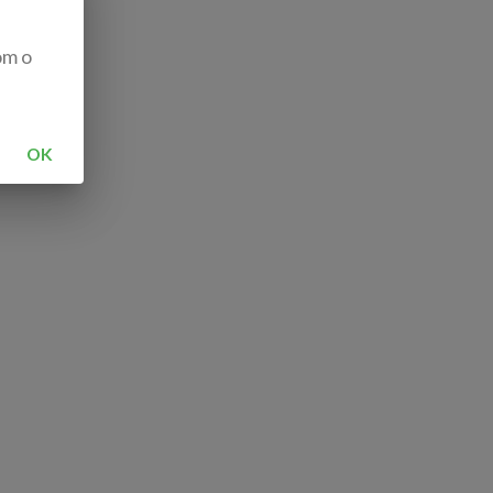
om o
OK