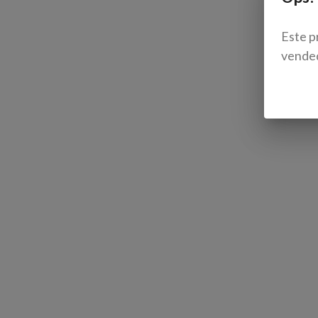
Este p
vende