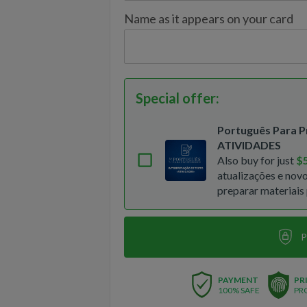
Name as it appears on your card
Special offer
:
Português Para 
ATIVIDADES
Also buy for just
$
atualizações e novo
preparar materiais 
P
PAYMENT
PR
100% SAFE
PR