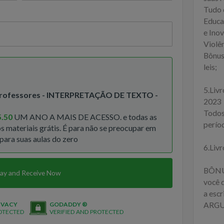
Tudo 
Educa
e Ino
Violê
Bônus:
leis;
5.Liv
Professores - INTERPRETAÇÃO DE TEXTO -
2023
Todos
5.50
UM ANO A MAIS DE ACESSO. e todas as
perío
s materiais grátis. É para não se preocupar em
para suas aulas do zero
6.Liv
BÔNUS
ay and Receive Now
você 
a esc
ARG
IVACY
GODADDY ®
OTECTED
VERIFIED AND PROTECTED