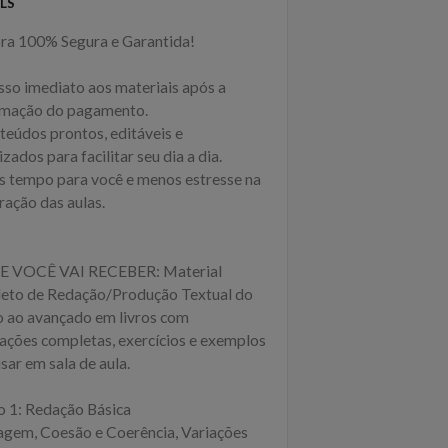
LS
a 100% Segura e Garantida!
sso imediato aos materiais após a
rmação do pagamento.
teúdos prontos, editáveis e
zados para facilitar seu dia a dia.
s tempo para você e menos estresse na
ração das aulas.
E VOCÊ VAI RECEBER: Material
eto de Redação/Produção Textual do
o ao avançado em livros com
cações completas, exercícios e exemplos
sar em sala de aula.
ro 1: Redação Básica
agem, Coesão e Coerência, Variações