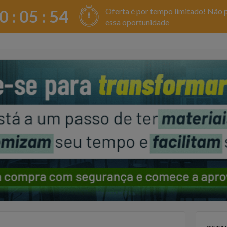
Oferta é por tempo limitado! Não 
0 :
05
:
53
essa oportunidade