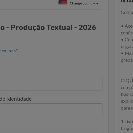
DETAI
Change country
Compr
o - Produção Textual - 2026
• Ace
confi
• Con
organi
t coupon?
• Mai
prepa
O QU
compl
básic
 de Identidade
expli
para u
1.Liv
Lingu