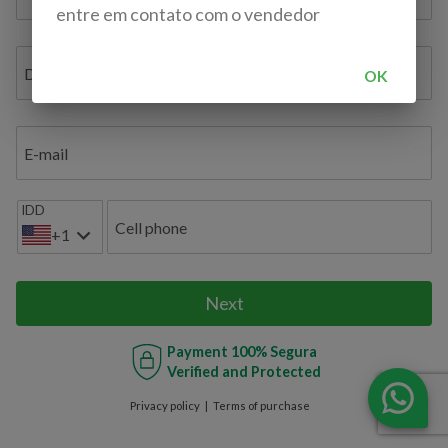
entre em contato com o vendedor
Document ID / VAT / TAX ID / Bil. de Identidade
OK
E-mail
IDD
Cell phone
+1
Next
Payment
100% Segura
Verified and Protected
Privacy policy
Terms of purchase