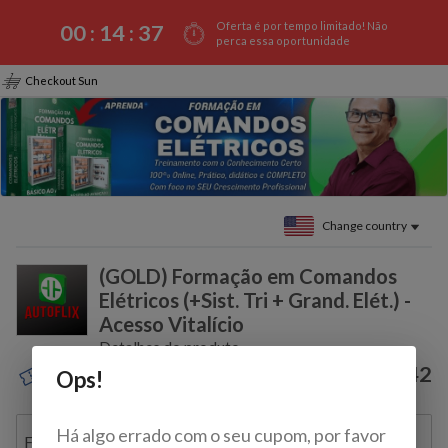
Oferta é por tempo limitado! Não
00 :
14
:
37
perca essa oportunidade
Checkout Sun
Change country
(GOLD) Formação em Comandos
Elétricos (+Sist. Tri + Grand. Elét.) -
Acesso Vitalício
Detalhes do produto
$300.42
Ops!
Discount coupon?
Há algo errado com o seu cupom, por favor
Full name