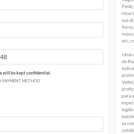
Pode 
recur
sua ár
livros
música
etc, c
Uma d
de flu
indiv
 will be kept confidential
profe
 A PAYMENT METHOD
Valim.
profic
para 
especí
inglês
habili
se co
cotidi