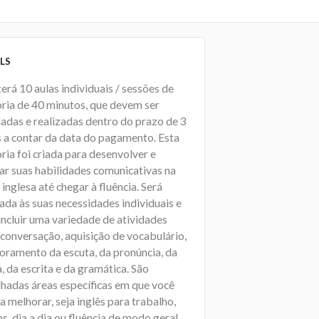
LS
erá 10 aulas individuais / sessões de
ria de 40 minutos, que devem ser
adas e realizadas dentro do prazo de 3
 a contar da data do pagamento. Esta
ria foi criada para desenvolver e
car suas habilidades comunicativas na
 inglesa até chegar à fluência. Será
ada às suas necessidades individuais e
incluir uma variedade de atividades
conversação, aquisição de vocabulário,
oramento da escuta, da pronúncia, da
a, da escrita e da gramática. São
lhadas áreas específicas em que você
a melhorar, seja inglês para trabalho,
s, dia a dia ou fluência de modo geral.