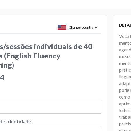
DETAI
Change country
Você t
mento
s/sessões individuais de 40
agend
 (English Fluency
meses
mento
ing)
prati
74
língua
adapt
pode 
como 
aprim
leitur
traba
 de Identidade
precis
viagen