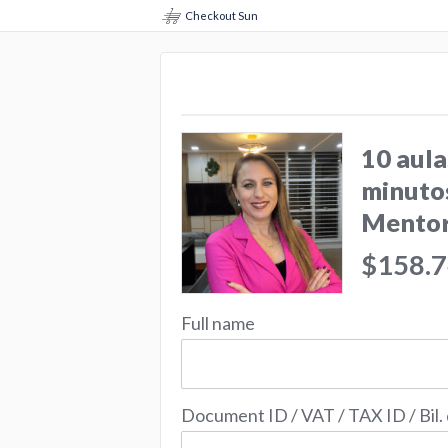
Checkout Sun
10 aula
minutos
Mentor
$158.
Full name
Document ID / VAT / TAX ID / Bil.