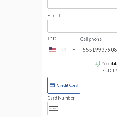
E-mail
IDD
Cell phone
+1
Your data
SELECT
Credit Card
Card Number