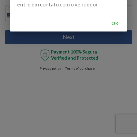
entre em contato com o vendedor
IDD
Cell phone
+1
OK
Next
Payment
100% Segura
Verified and Protected
Privacy policy
Terms of purchase