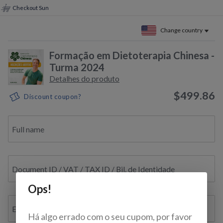
Checkout Sun
Change country
Formação em Dietoterapia Chinesa -
Turma 2024
Detalhes do produto
$499.86
Discount coupon?
Full name
Document ID / VAT / TAX ID / Bil. de Identidade
Ops!
E-mail
Há algo errado com o seu cupom, por favor