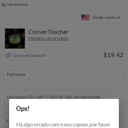
Checkout Sun
Change country
ConverTeacher
Detalhes do produto
$19.42
Discount coupon?
Full name
Document ID / VAT / TAX ID / Bil. de Identidade
Ops!
E-mail
Há algo errado com o seu cupom, por favor