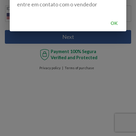
entre em contato com o vendedor
IDD
Cell phone
+1
OK
Next
Payment
100% Segura
Verified and Protected
Privacy policy
Terms of purchase