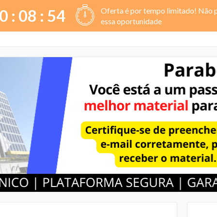
Oferta é por tempo limitado! Não 
0 :
08
:
53
essa oportunidade