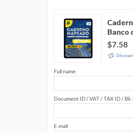
Cadern
Banco d
$7.58
Discoun
Full name
Document ID / VAT / TAX ID / Bil.
E-mail