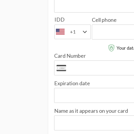
IDD
Cell phone
+1
Your data
Card Number
Expiration date
Name as it appears on your card