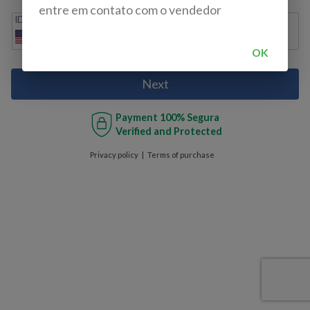
entre em contato com o vendedor
IDD
Cell phone
+1
OK
Next
Payment
100% Segura
Verified and Protected
Privacy policy
Terms of purchase