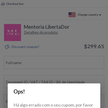
Checkout Sun
Change country
Mentoria LibertaDor
Detalhes do produto
$299.65
Discount coupon?
Full name
Document ID / VAT / TAX ID / Bil. de Identidade
Ops!
E-mail
Há algo errado com o seu cupom, por favor