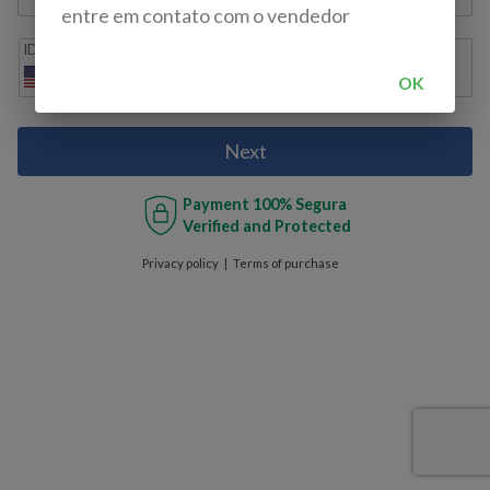
entre em contato com o vendedor
IDD
Cell phone
+1
OK
Next
Payment
100% Segura
Verified and Protected
Privacy policy
Terms of purchase