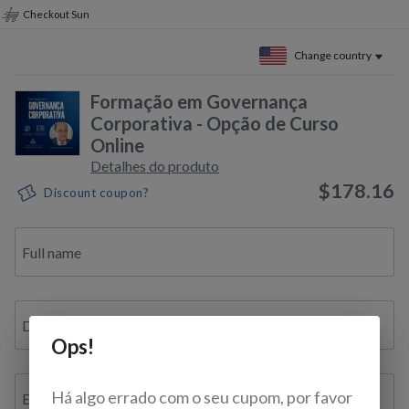
Checkout Sun
Change country
Formação em Governança
Corporativa - Opção de Curso
Online
Detalhes do produto
$178.16
Discount coupon?
Full name
Document ID / VAT / TAX ID / Bil. de Identidade
Ops!
Há algo errado com o seu cupom, por favor
E-mail