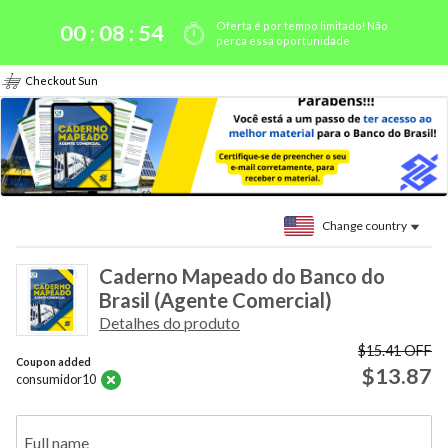
Oferta é por tempo limitado! Não
00 :
08
:
54
perca essa oportunidade
Checkout Sun
Change country
Caderno Mapeado do Banco do
Brasil (Agente Comercial)
Detalhes do produto
$15.41
OFF
Coupon added
$13.87
consumidor10
Full name