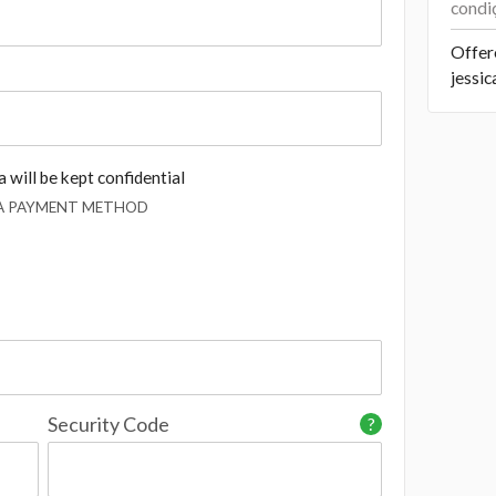
condi
Offer
jessi
 will be kept confidential
 A PAYMENT METHOD
Security Code
?