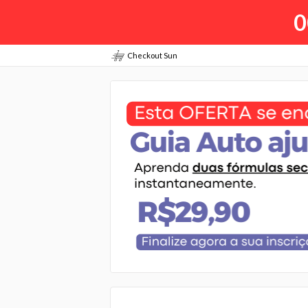
0
Checkout Sun