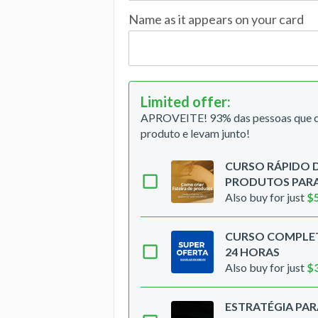
Name as it appears on your card
Limited offer
:
APROVEITE! 93% das pessoas que co
produto e levam junto!
CURSO RÁPIDO D
PRODUTOS PARA
Also buy for just
$
CURSO COMPLET
24 HORAS
Also buy for just
$
ESTRATÉGIA PAR