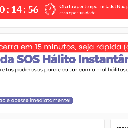
Oferta é por tempo limitado! Não 
0 :
14
:
55
essa oportunidade