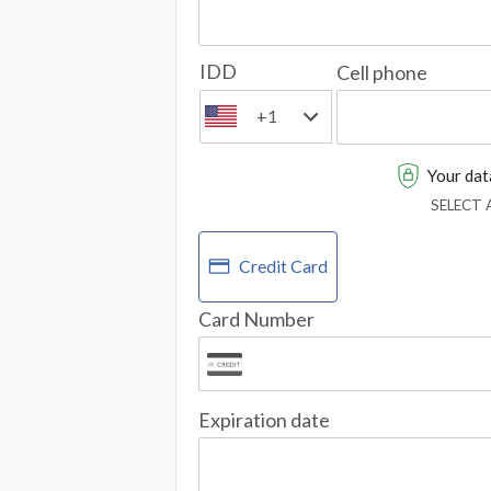
IDD
Cell phone
+1
Your data
SELECT
Credit Card
Card Number
Expiration date