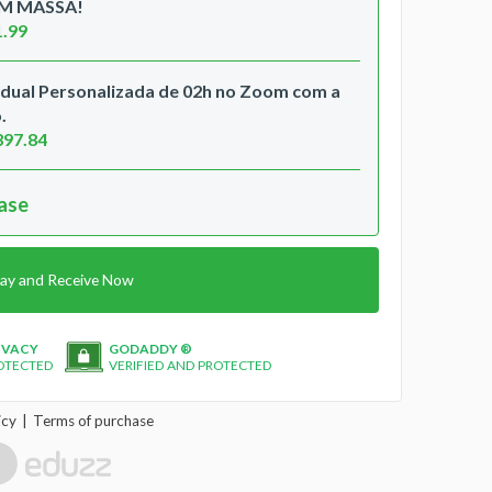
EM MASSA!
1.99
vidual Personalizada de 02h no Zoom com a
.
397.84
hase
ay and Receive Now
IVACY
GODADDY ®
OTECTED
VERIFIED AND PROTECTED
icy
Terms of purchase