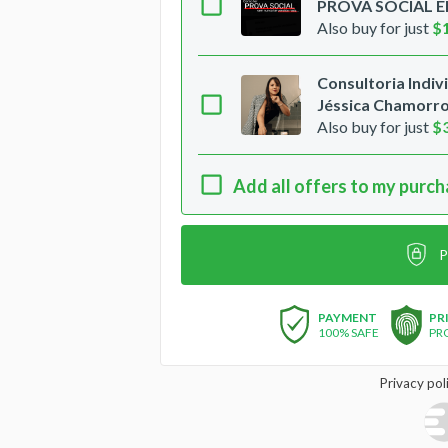
PROVA SOCIAL 
Also buy for just
$
Consultoria Indi
Jéssica Chamorro
Also buy for just
$
Add all offers to my purc
P
PAYMENT
PR
100% SAFE
PR
Privacy pol