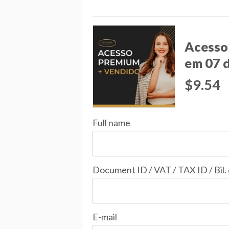
Acesso
em 07 
$9.54
Full name
Document ID / VAT / TAX ID / Bil.
E-mail