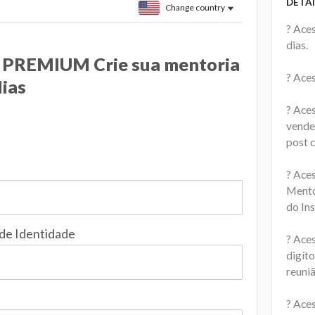
DETAI
Change country
? Ace
dias.
 PREMIUM Crie sua mentoria
? Ace
dias
? Ace
vende
post 
? Ace
Mento
do In
 de Identidade
? Ace
digít
reuniã
? Aces