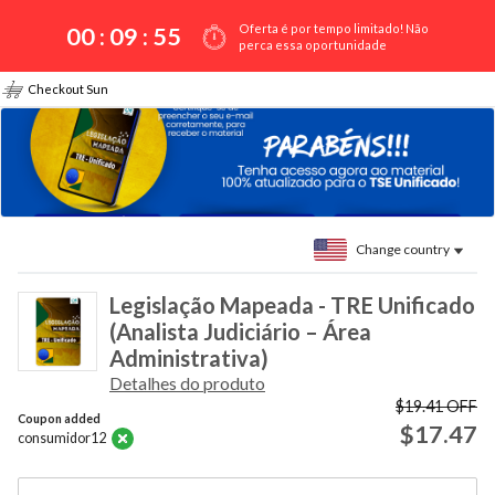
Oferta é por tempo limitado! Não
00 :
09
:
55
perca essa oportunidade
Checkout Sun
Change country
Legislação Mapeada - TRE Unificado
(Analista Judiciário – Área
Administrativa)
Detalhes do produto
$19.41
OFF
Coupon added
$17.47
consumidor12