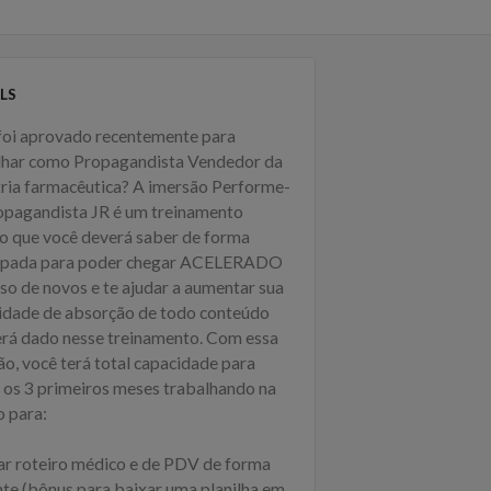
LS
foi aprovado recentemente para
lhar como Propagandista Vendedor da
tria farmacêutica? A imersão Performe-
opagandista JR é um treinamento
co que você deverá saber de forma
ipada para poder chegar ACELERADO
so de novos e te ajudar a aumentar sua
idade de absorção de todo conteúdo
erá dado nesse treinamento. Com essa
ão, você terá total capacidade para
r os 3 primeiros meses trabalhando na
o para:
r roteiro médico e de PDV de forma
ente (bônus para baixar uma planilha em