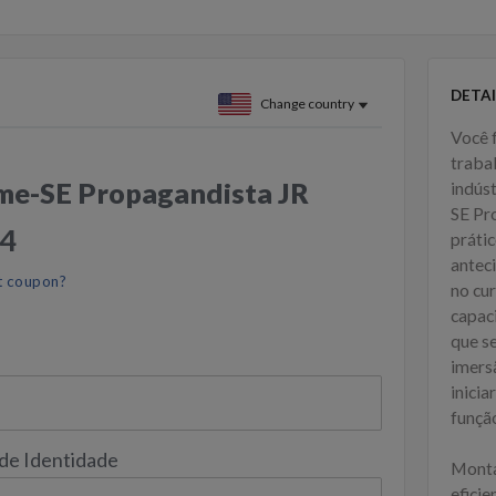
DETAI
Change country
Você 
traba
me-SE Propagandista JR
indús
SE Pr
54
práti
antec
t coupon?
no cur
capac
que s
imers
inicia
funçã
 de Identidade
Monta
efici