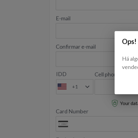
E-mail
Ops!
Confirmar e-mail
Há alg
vende
IDD
Cell phone
+1
Your data
Card Number