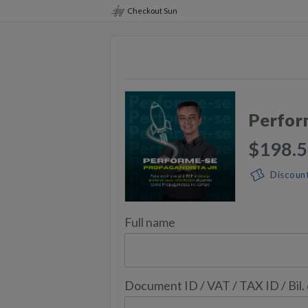
Checkout Sun
Perfor
$198.
Discoun
Full name
Document ID / VAT / TAX ID / Bil.