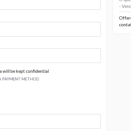
- Ven
Offer
conta
 will be kept confidential
 A PAYMENT METHOD