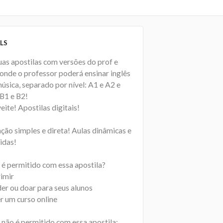
LS
uas apostilas com versões do prof e
 onde o professor poderá ensinar inglês
úsica, separado por nível: A1 e A2 e
 B1 e B2!
ite! Apostilas digitais!
ção simples e direta! Aulas dinâmicas e
idas!
 é permitido com essa apostila?
rimir
der ou doar para seus alunos
r um curso online
 não é permitido com essa apostila: