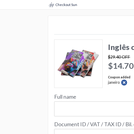
Checkout Sun
Inglês
$29.40
OFF
$14.70
Coupon added
janeiro
Full name
Document ID / VAT / TAX ID / Bil.