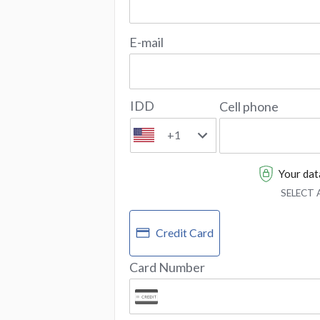
E-mail
IDD
Cell phone
+1
Your data
SELECT
Credit Card
Card Number