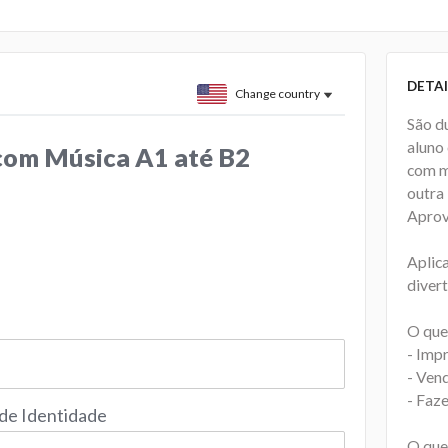
DETAI
Change country
São d
aluno
 com Música A1 até B2
com m
outra
Aprove
Aplica
divert
O que
- Imp
- Ven
- Faze
 de Identidade
O que