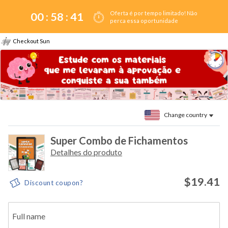
Oferta é por tempo limitado! Não
00 :
58
:
41
perca essa oportunidade
Checkout Sun
Change country
Super Combo de Fichamentos
Detalhes do produto
$19.41
Discount coupon?
Full name