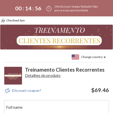
Oferta é por tempo limitado! Não
00 :
14
:
56
perca essa oportunidade
Checkout Sun
Change country
Treinamento Clientes Recorrentes
Detalhes do produto
$69.46
Discount coupon?
Full name