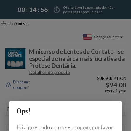
Oferta é por tempo limitado! Não
00 :
14
:
56
perca essa oportunidade
Checkout Sun
Change country
Minicurso de Lentes de Contato | se
especialize na área mais lucrativa da
Prótese Dentária.
Detalhes do produto
SUBSCRIPTION
Discount
$94.08
coupon?
every
1
year
Full name
Ops!
Há algo errado com o seu cupom, por favor