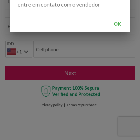
Document ID / VAT / TAX ID / Bil. de Identidade
entre em contato com o vendedor
OK
E-mail
IDD
Cell phone
+1
Next
Payment
100% Segura
Verified and Protected
Privacy policy
Terms of purchase