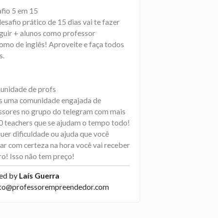
afio 5 em 15
esafio prático de 15 dias vai te fazer
guir + alunos como professor
omo de inglês! Aproveite e faça todos
s.
unidade de profs
 uma comunidade engajada de
ssores no grupo do telegram com mais
0 teachers que se ajudam o tempo todo!
uer dificuldade ou ajuda que você
sar com certeza na hora você vai receber
ro! Isso não tem preço!
ed by
Laís Guerra
to@professorempreendedor.com