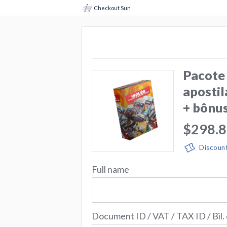
Checkout Sun
Pacote
apostil
+ bônu
$298.
Discoun
Full name
Document ID / VAT / TAX ID / Bil.