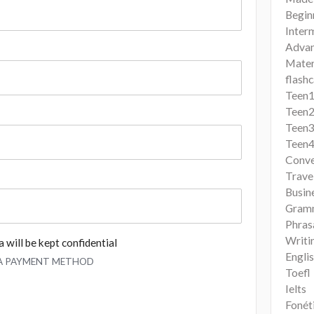
Begin
Inter
Adva
Mater
flashc
Teen
Teen
Teen
Teen
Conve
Trave
Busin
Gram
Phras
Writi
 will be kept confidential
Engli
 A PAYMENT METHOD
Toefl
Ielts
Fonét