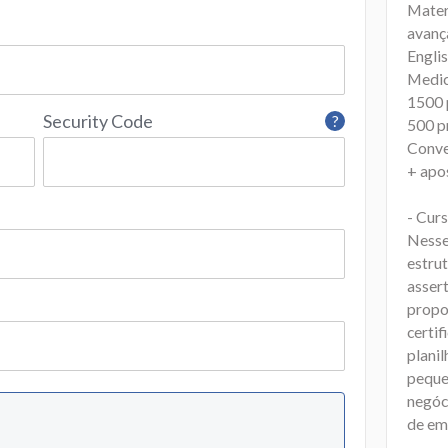
Materi
avanç
Engli
Medic
1500 
Security Code
?
500 p
Conve
+ apo
- Cur
Nesse
estru
assert
propo
certif
plani
peque
negóc
de em