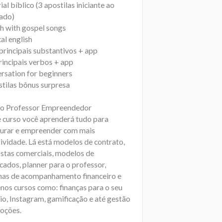
al bíblico (3 apostilas iniciante ao
ado)
sh with gospel songs
al english
principais substantivos + app
rincipais verbos + app
rsation for beginners
stilas bônus surpresa
so Professor Empreendedor
 curso você aprenderá tudo para
turar e empreender com mais
ividade. Lá está modelos de contrato,
stas comerciais, modelos de
icados, planner para o professor,
lhas de acompanhamento financeiro e
nos cursos como: finanças para o seu
io, Instagram, gamificação e até gestão
oções.