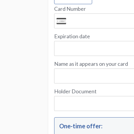
Card Number
Expiration date
Name as it appears on your card
Holder Document
One-time offer
: