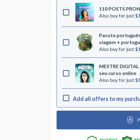
110 POSTS PRO
Also buy for just
$
Pacote português 
viagem + portuguê
Also buy for just
$
MESTRE DIGITAL -
seu curso online
Also buy for just
$
Add all offers to my purc
P
PAYMENT
PR