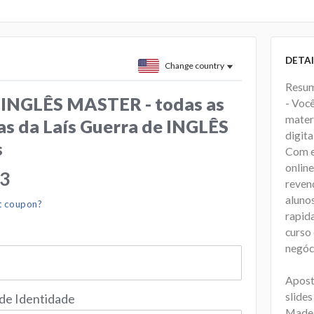
DETAI
Change country
Resum
 INGLÊS MASTER - todas as
- Você
materi
as da Laís Guerra de INGLÊS
digita
s
Com e
online
83
reven
aluno
t coupon?
rapid
curso 
negóc
Aposti
slides
 de Identidade
Made