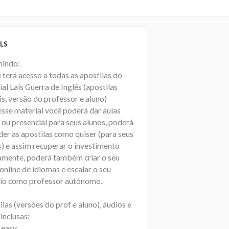
LS
indo:
 terá acesso a todas as apostilas do
al Laís Guerra de Inglês (apostilas
is, versão do professor e aluno)
sse material você poderá dar aulas
 ou presencial para seus alunos, poderá
der as apostilas como quiser (para seus
s) e assim recuperar o investimento
amente, poderá também criar o seu
online de idiomas e escalar o seu
io como professor autônomo.
las (versões do prof e aluno), áudios e
 inclusas:
 easy