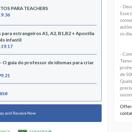
- Des
NTOS PARA TEACHERS
Esse d
19.36
conse
autôn
para estrangeiros A1, A2, B1,B2 + Apostila
os dia
s infantil
119.17
- Com
Temos
 O guia do professor de idiomas para criar
profe
de 50
99.21
Qualq
preci
hase
socor
Offer
conta
ay and Receive Now
IVACY
GODADDY ®