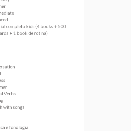
ner
mediate
nced
ial completo kids (4 books + 500
ards + 1 book de rotina)
1
2
3
4
rsation
l
ess
mar
al Verbs
ng
sh with songs
ica e fonologia