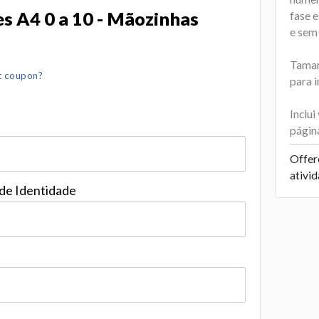
s A4 0 a 10 - Mãozinhas
fase e
e sem 
Taman
t coupon?
para 
Inclu
págin
Offer
ativi
 de Identidade