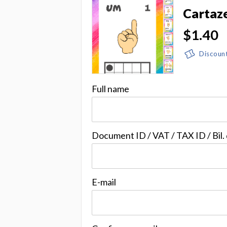
Cartaze
$1.40
Discoun
Full name
Document ID / VAT / TAX ID / Bil.
E-mail