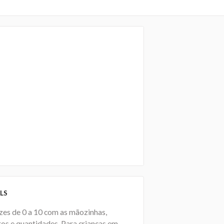
LS
zes de 0 a 10 com as mãozinhas,
os e quantidades. Para crianças em