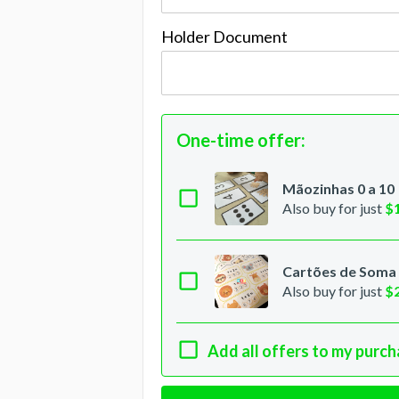
Holder Document
One-time offer
:
Mãozinhas 0 a 10
Also buy for just
$
Cartões de Soma 
Also buy for just
$
Add all offers to my purc