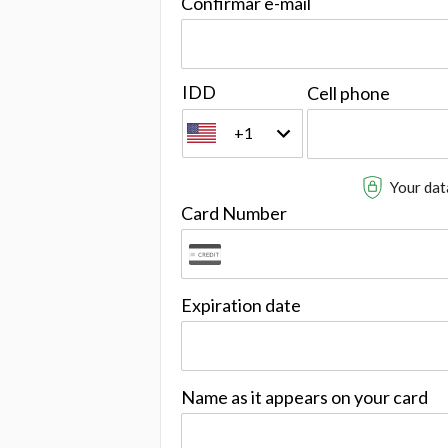
Confirmar e-mail
IDD
Cell phone
+1
Your data
Card Number
Expiration date
Name as it appears on your card