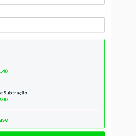
1.40
e Subtração
2.00
hase