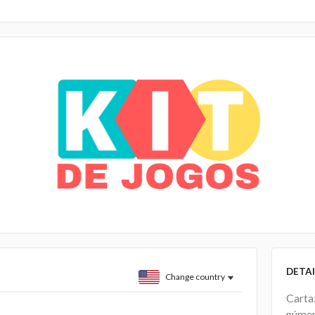
DETAI
Change country
Carta
númer