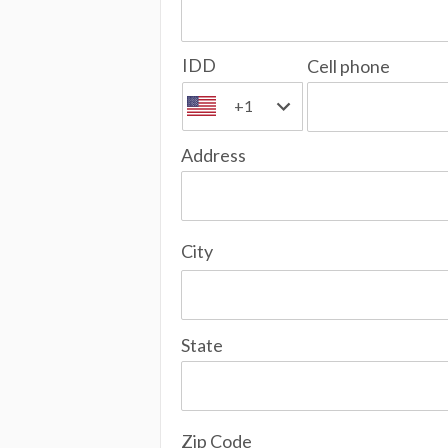
IDD
Cell phone
+1
Address
City
State
Zip Code