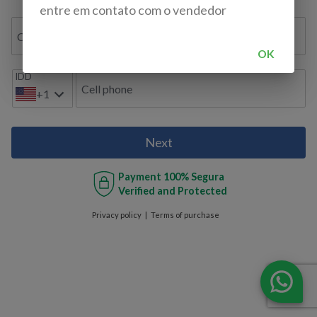
entre em contato com o vendedor
Confirmar e-mail
OK
IDD
Cell phone
+1
Next
Payment
100% Segura
Verified and Protected
Privacy policy
Terms of purchase