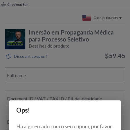
Checkout Sun
Change country
Imersão em Propaganda Médica
para Processo Seletivo
Detalhes do produto
$59.45
Discount coupon?
Full name
Document ID / VAT / TAX ID / Bil. de Identidade
Ops!
E-mail
Há algo errado com o seu cupom, por favor