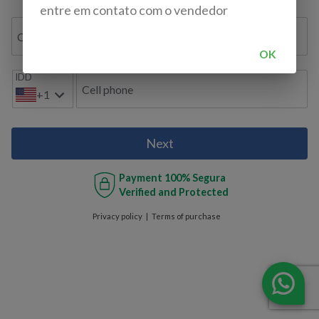
entre em contato com o vendedor
Confirmar e-mail
OK
IDD
Cell phone
+1
Next
Payment
100% Segura
Verified and Protected
Privacy policy
Terms of purchase