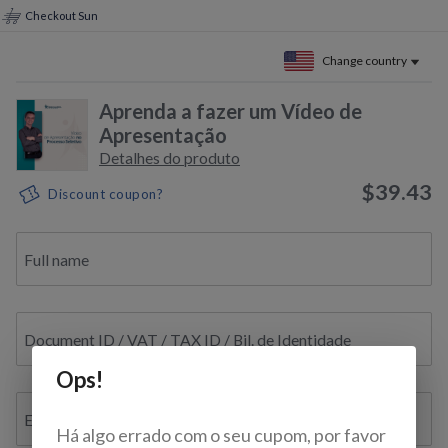
Checkout Sun
Change country
Aprenda a fazer um Vídeo de
Apresentação
Detalhes do produto
$39.43
Discount coupon?
Full name
Document ID / VAT / TAX ID / Bil. de Identidade
Ops!
E-mail
Há algo errado com o seu cupom, por favor