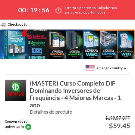
Oferta é por tempo limitado! Não
00 :
19
:
56
perca essa oportunidade
Checkout Sun
Change country
(MASTER) Curso Completo DIF
Dominando Inversores de
Frequência - 4 Maiores Marcas - 1
ano
Detalhes do produto
$199.57
OFF
Coupon added
$59.45
aniversario