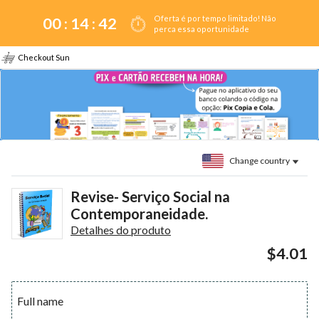
Oferta é por tempo limitado! Não
00 :
14
:
42
perca essa oportunidade
Checkout Sun
Change country
Revise- Serviço Social na
Contemporaneidade.
Detalhes do produto
$4.01
Full name