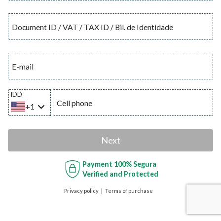
Document ID / VAT / TAX ID / Bil. de Identidade
E-mail
IDD
Cell phone
+1
Next
Payment
100% Segura
Verified and Protected
Privacy policy
Terms of purchase