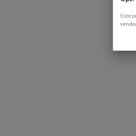
Este p
vende