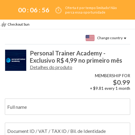
Oferta é por tempo limitado! Não
00 :
06
:
56
perca essa oportunidade
Checkout Sun
Change country
Personal Trainer Academy -
Exclusivo R$ 4,99 no primeiro mês
Detalhes do produto
MEMBERSHIP FOR
$0.99
+
$9.81
every
1
month
Full name
Document ID / VAT / TAX ID / Bil. de Identidade