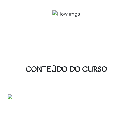
Regras que regem o idioma explicadas de maneira fácil.
Árabe Coloquial
Falado no dia a dia por milhões de árabes mundo afora!
CONTEÚDO DO CURSO
MÓDULO 1