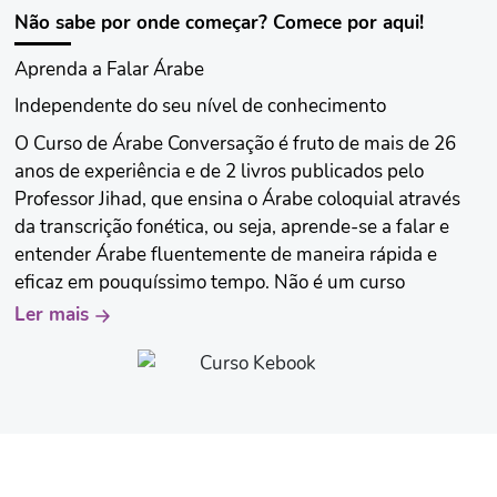
Árabe' no YouTube que tem mais de 250.000 inscritos ,
Não sabe por onde começar? Comece por aqui!
900 vídeos e 17.000.000 de visualizações.
Aprenda a Falar Árabe
Independente do seu nível de conhecimento
O Curso de Árabe Conversação é fruto de mais de 26
anos de experiência e de 2 livros publicados pelo
Professor Jihad, que ensina o Árabe coloquial através
da transcrição fonética, ou seja, aprende-se a falar e
entender Árabe fluentemente de maneira rápida e
eficaz em pouquíssimo tempo. Não é um curso
'robótico', estuda-se os pronomes, adjetivos, verbos,
Ler mais
conjugações, etc. A estrutura da língua falada é muito
bem explicada, e todas as aulas são regadas de muitos
vocábulos para se falar mais e melhor. Faça como
milhares de pessoas que hoje FALAM e ENTENDEM
ÁRABE muito bem! Vais aprender muito INCHALLAH!