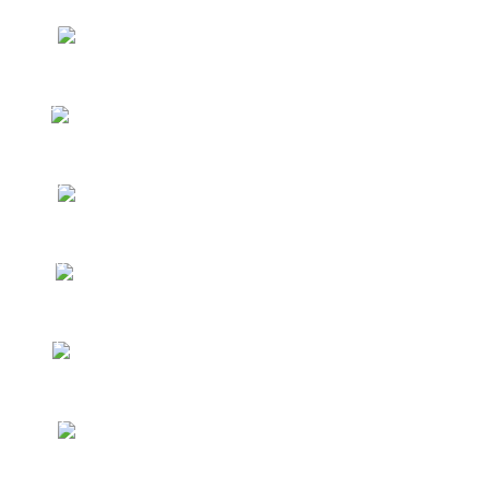
OS MESES
7
TEMPO, VOCABULÁRIOS E PRESENTE
8
CONTÍNUO
O PASSADO E PRESENTE
9
CONTÍNUO
OS NÚMEROS DE 20 A 100 E SUA
10
IDADE
AS CORES, MAIS VERBOS SIMPLES E
11
FRASES
AS HORAS E EXERCÍCIOS
12