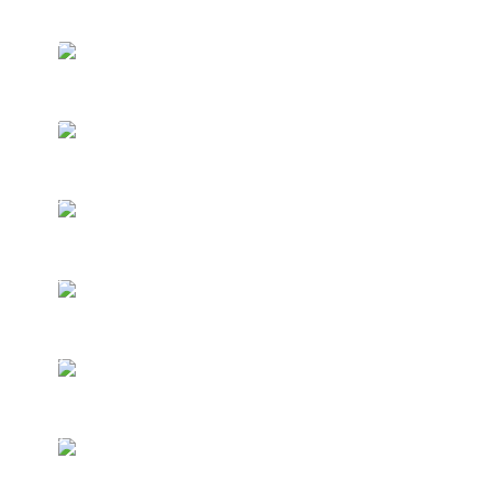
INTRODUÇÃO AO CURSO
1
PRONOMES E ADJETIVOS I
2
PRONOMES E ADJETIVOS II
3
O VERBO SER/ESTAR
4
CONVERSAÇÃO E USO DO LA
5
SAUDAÇÕES E ADJETIVOS
6