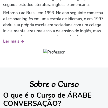
seguida estudou literatura inglesa e americana.
Retornou ao Brasil em 1993. No ano seguinte começou
a lecionar Inglês em uma escola de idiomas, e em 1997,
abriu sua própria escola em sociedade com um colega.
Inicialmente, era uma escola de ensino de Inglês, mas
ao longo dos anos passou a oferecer também cursos ...
Ler mais
Espanhol, Italiano, Árabe, Francês e Alemão. Jihad
também é formado ... Pedagogia e acumula 30 anos de
experiência no ensino de idiomas. Já lecionou para
alunos de praticamente todas as faixas etárias, dos 4
aos 80 anos, em escolas de idiomas, colégios, faculdade
e turmas especiais em empresas.
É autor de 6 livros: -Fale Árabe em 20 lições (2009) -
Sobre o Curso
Solte a língua em inglês (2010) -Meus primeiros passos
no inglês (2011) -Melhore o seu inglês (2012) -Pratique
O que é o Curso de ÁRABE
conversação em inglês (2015) -Fale mais árabe! (2019 -
CONVERSAÇÃO?
todos pela Disal Editora) É responsável pelo canal 'Fale