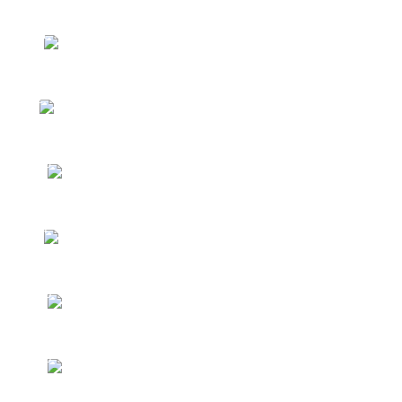
VERBOS SIMPLES, CONJUGAÇÕES E
1
FRASES
PRONOMES INTERROGATIVOS,
2
FRASES E CONVERSAÇÃO
COMIDAS, BEBIDAS E FRASES
3
VERBOS SIMPLES E ADVÉRBIOS DE
4
TEMPO
SAUDAÇÕES E EXERCÍCIOS
5
OS VERBOS ESPECIAIS E
6
EXERCÍCIOS