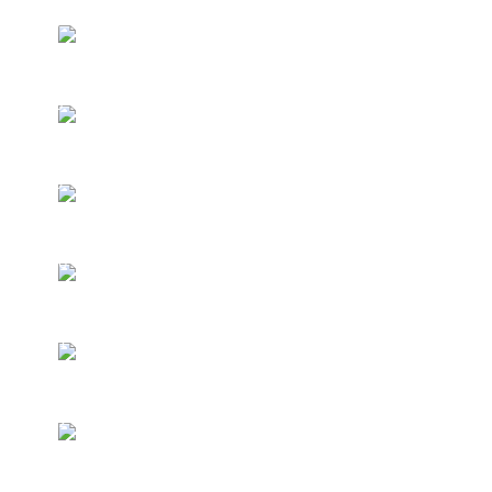
O POSSESSIVO I
7
O POSSESSIVO II
8
CONVERSAÇÃO
9
O PASSADO DO VERBO SER/ESTAR
10
O NEGATIVO COM MA
11
DIAS, LUGARES E FRASES
12