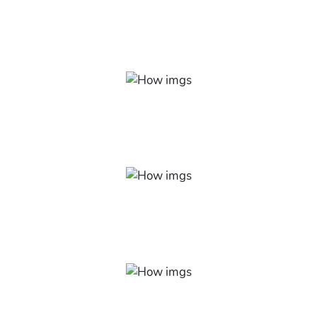
O QUE VOCÊ VAI
APRENDER
Pronunciação
O som das letras árabes para falar e entender
corretamente.
Vocabulário
Listas de palavras como adjetivos, comidas, bebidas,
dias, meses e muito mais!
Estrutura da Língua