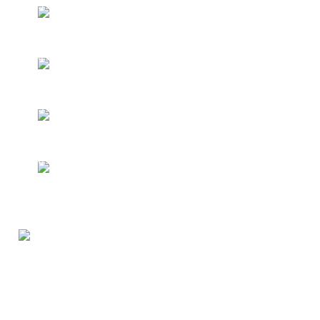
CONVERSAÇÃO COM ADJETIVOS
13
SAUDAÇÕES E SIMILARES
14
ADJETIVOS NOVOS
15
OS NÚMEROS
16
MÓDULO 2