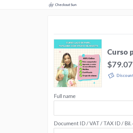
Checkout Sun
Curso 
$79.07
Discoun
Full name
Document ID / VAT / TAX ID / Bil.