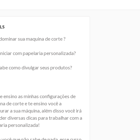
LS
dominar sua maquina de corte ?
iniciar com papelaria personalizada?
abe como divulgar seus produtos?
te ensino as minhas configurações de
a de corte e te ensino você a
urar a sua máquina, além disso você irá
der diversas dicas para trabalhar com a
aria personalizada!
a você que não sabe de nada, esse curso