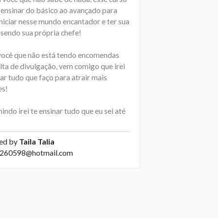
e ensinar do básico ao avançado para
niciar nesse mundo encantador e ter sua
 sendo sua própria chefe!
você que não está tendo encomendas
lta de divulgação, vem comigo que irei
ar tudo que faço para atrair mais
es!
ndo irei te ensinar tudo que eu sei até
ed by
Taila Talia
-260598@hotmail.com