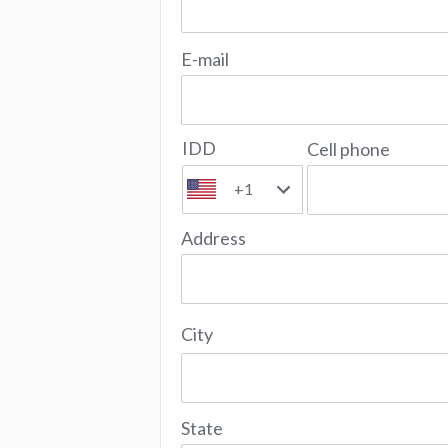
E-mail
IDD
Cell phone
+1
Address
City
State