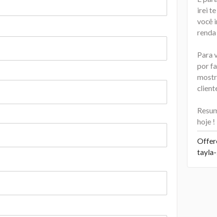
irei t
você i
renda
Para 
por fa
mostr
client
Resumi
hoje !
Offer
tayla