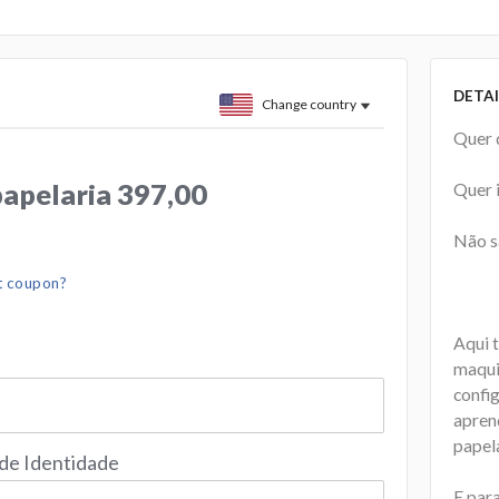
DETAI
Change country
Quer 
papelaria 397,00
Quer 
Não s
t coupon?
Aqui 
maquin
config
apren
papel
 de Identidade
E par