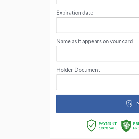
Expiration date
Name as it appears on your card
Holder Document
P
PAYMENT
PR
100% SAFE
PR