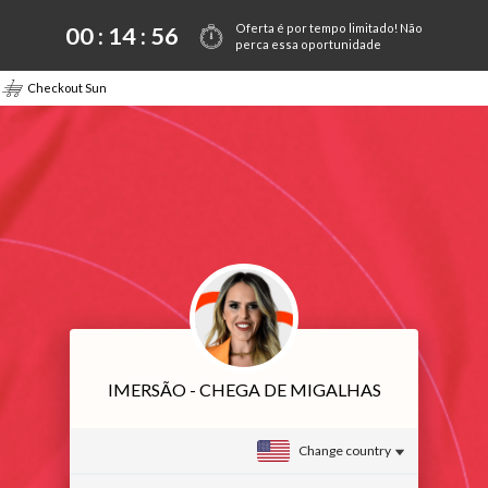
Oferta é por tempo limitado! Não
00 :
14
:
56
perca essa oportunidade
Checkout Sun
IMERSÃO - CHEGA DE MIGALHAS
Change country