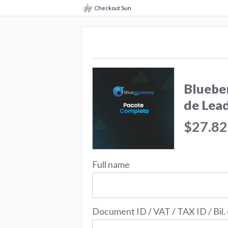
Checkout Sun
Bluebe
de Lea
$27.82
Full name
Document ID / VAT / TAX ID / Bil.