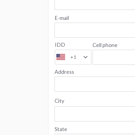
E-mail
IDD
Cell phone
+1
Address
City
State